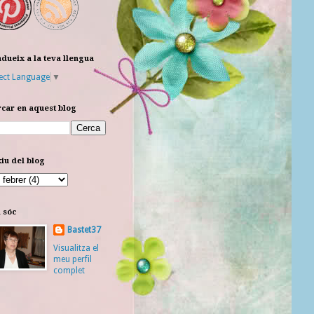
dueix a la teva llengua
ect Language
▼
car en aquest blog
iu del blog
 sóc
Bastet37
Visualitza el
meu perfil
complet