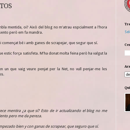
TOS
Tra
embla mentida, oi? Això del blog no m'atrau espcialment a l'hora
Sel
o sento però em fa mandra.
i començat bé i amb ganes de scrapejar, que segur que sí.
Cer
e estic força satisfeta. M'ha donat molta feina però ha valgut la
Arx
en un que vaig veure penjat per la Net, no vull penjar-me les
es.
Qui
rece mentira ¿a que sí? Esto de ir actualizando el blog no me
siento pero me da pereza.
mpezado bien y con ganas de scrapear, que seguro que sí.