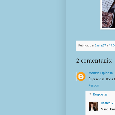
Publicat per
Bastet37
a
19:0
2 comentaris:
Montse Espinosa
És preciós!!! Bona f
Respon
Respostes
Bastet37
Merci. Un