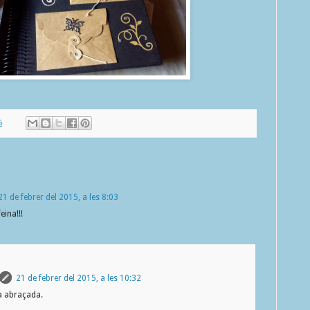
6
21 de febrer del 2015, a les 8:03
eina!!!
21 de febrer del 2015, a les 10:32
a abraçada.