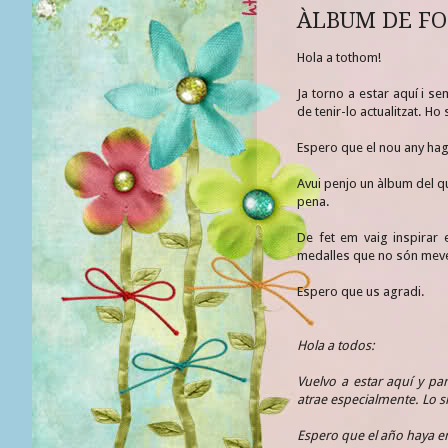
ÀLBUM DE FO
Hola a tothom!
Ja torno a estar aquí i s
de tenir-lo actualitzat. H
Espero que el nou any hag
Avui penjo un àlbum del qu
pena.
De fet em vaig inspirar 
medalles que no són mev
Espero que us agradi.
Hola a todos:
Vuelvo a estar aquí y pa
atrae especialmente. Lo 
Espero que el año haya e