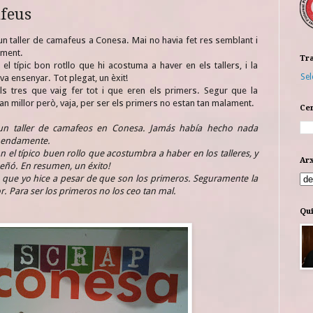
afeus
un taller de camafeus a Conesa. Mai no havia fet res semblant i
ament.
Tra
 típic bon rotllo que hi acostuma a haver en els tallers, i la
Sel
 va ensenyar. Tot plegat, un èxit!
s tres que vaig fer tot i que eren els primers. Segur que la
n millor però, vaja, per ser els primers no estan tan malament.
Cer
un taller de camafeos en Conesa. Jamás había hecho nada
upendamente.
 el típico buen rollo que acostumbra a haber en los talleres, y
Arx
nseñó. En resumen, un éxito!
 que yo hice a pesar de que son los primeros. Seguramente la
. Para ser los primeros no los ceo tan mal.
Qui