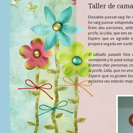
Taller de cam
Dissabte passat vaig fer 
ho vaig passar estupend
Érem deu persones, amb el
profe, la Lídia, que ens en
Espero que us agradin el
propera vegada em sortira
El sábado pasado hice 
semejante y lo pasé est
Eramos diez personas, con
la profe, Lidia, que no e
Espero que os gusten los
próxima vez estarán mejor