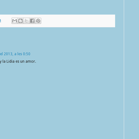
4
el 2013, a les 0:50
 y la Lidia es un amor.