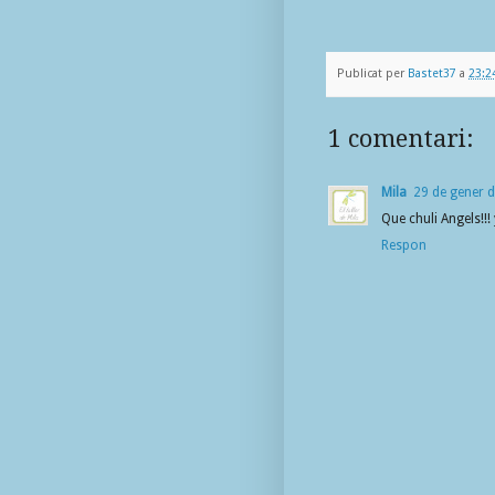
Publicat per
Bastet37
a
23:2
1 comentari:
Mila
29 de gener d
Que chuli Angels!!!
Respon