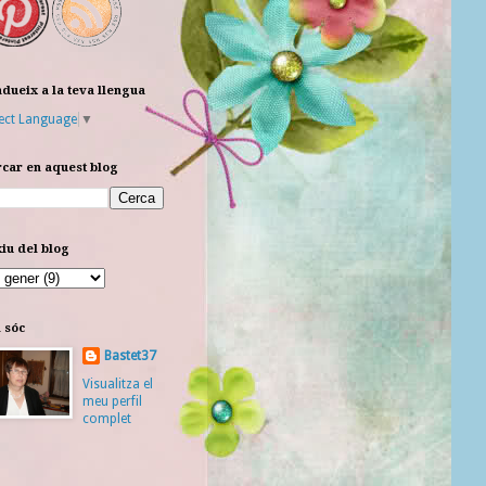
dueix a la teva llengua
ect Language
▼
car en aquest blog
iu del blog
 sóc
Bastet37
Visualitza el
meu perfil
complet